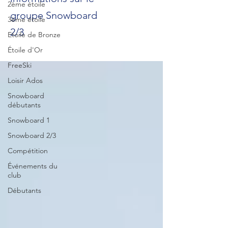
2ème étoile
groupe Snowboard
3ème étoile
2/3
Etoile de Bronze
Étoile d'Or
FreeSki
Loisir Ados
Snowboard
débutants
Snowboard 1
Snowboard 2/3
Compétition
Événements du
club
Débutants