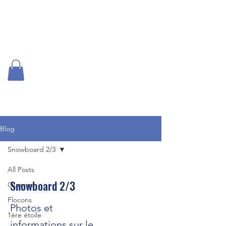
US Vizille SKI
Blog
Snowboard 2/3
All Posts
Snowboard 2/3
Oursons
Flocons
Photos et
1ère étoile
informations sur le