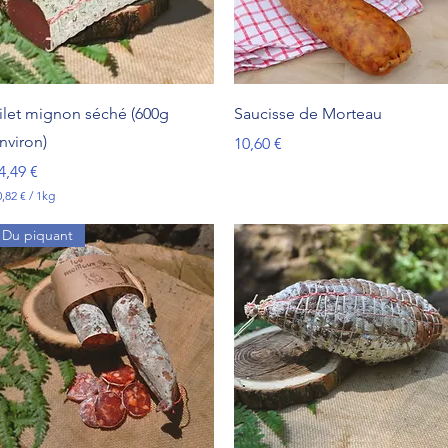
Aperçu rapide
Aperçu rapide
ilet mignon séché (600g
Saucisse de Morteau
nviron)
Prix
10,60 €
rix
4,49 €
,82 €
/
1kg
Du piquant