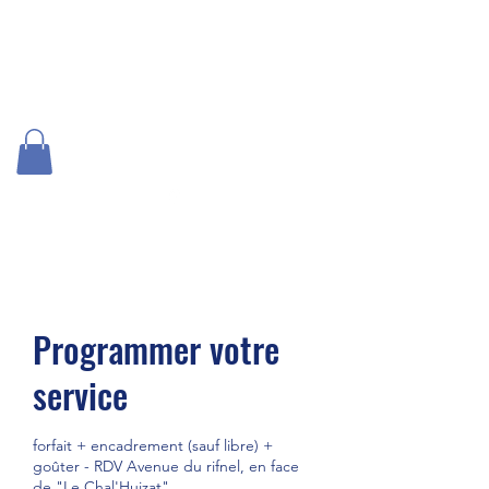
US Vizille SKI
Programmer votre
service
forfait + encadrement (sauf libre) +
goûter - RDV Avenue du rifnel, en face
de "Le Chal'Huizat"