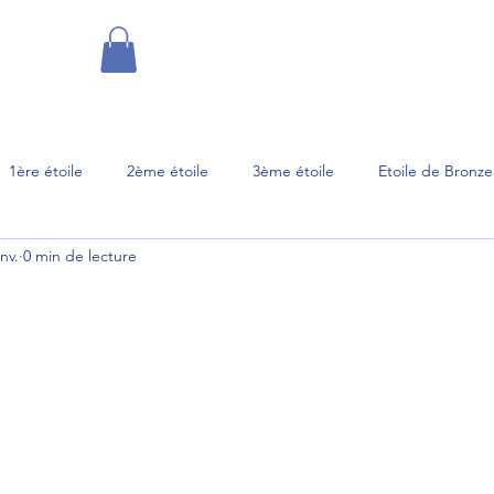
Accueil
Inscription sortie
From
1ère étoile
2ème étoile
3ème étoile
Etoile de Bronze
anv.
0 min de lecture
ants
Snowboard 1
Snowboard 2/3
Compétition