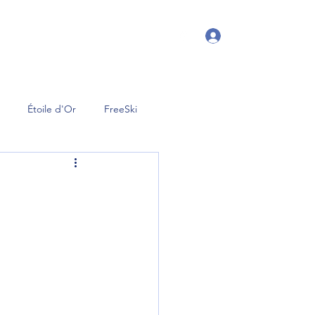
Se connecter
age
Charcuterie
Tenues
Blog
Étoile d'Or
FreeSki
Événements du club