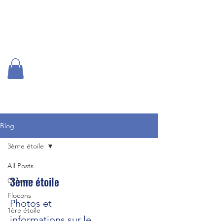
US Vizille SKI
Blog
3ème étoile
All Posts
3ème étoile
Oursons
Flocons
Photos et
1ère étoile
informations sur le